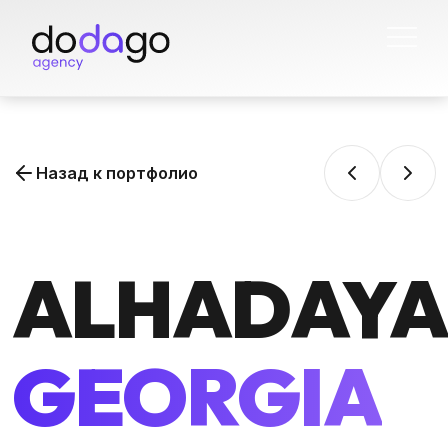
Skip
to
the
content
Назад к портфолио
ALHADAYA
О нас
Услуги
Портфолио
GEORGIA
Команда
Контакты