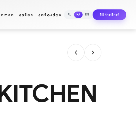
ᲤᲝᲚᲘᲝ
ᲒᲣᲜᲓᲘ
ᲙᲝᲜᲢᲐᲥᲢᲘ
RU
KA
EN
Fill the Brief
KITCHEN