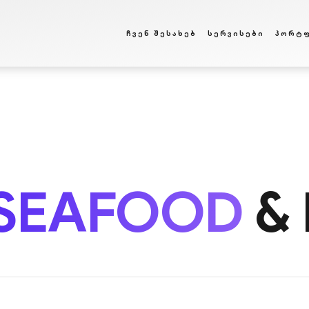
ᲩᲕᲔᲜ ᲨᲔᲡᲐᲮᲔᲑ
ᲡᲔᲠᲕᲘᲡᲔᲑᲘ
ᲞᲝᲠᲢ
SEAFOOD
& 