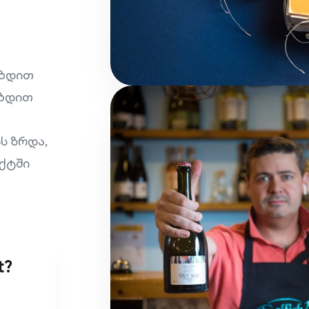
ებდით
ებდით
ს ზრდა,
ექტში
t?