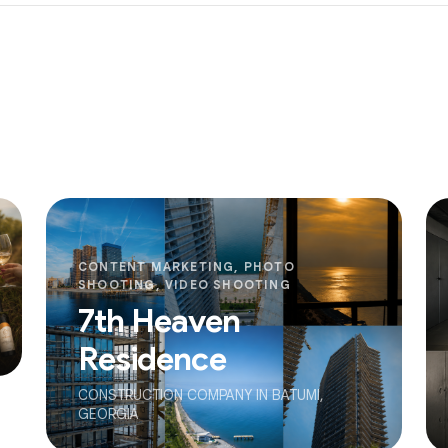
CONTENT MARKETING, PHOTO
SHOOTING, VIDEO SHOOTING
7th Heaven
Residence
CONSTRUCTION COMPANY IN BATUMI,
GEORGIA