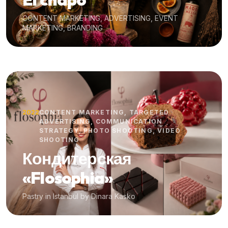
CONTENT MARKETING, ADVERTISING, EVENT
MARKETING, BRANDING
2022
CONTENT MARKETING, TARGETED
ADVERTISING, COMMUNICATION
STRATEGY, PHOTO SHOOTING, VIDEO
SHOOTING
Кондитерская
«Flosophia»
Pastry in Istanbul by Dinara Kasko