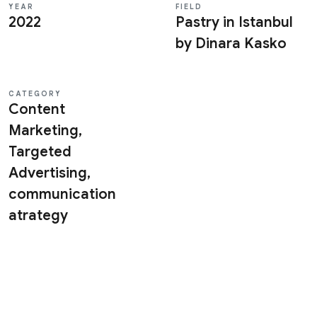
YEAR
FIELD
2022
Pastry in Istanbul
by Dinara Kasko
Fill the Brief
CATEGORY
Content
Marketing,
Targeted
Advertising,
RU
KA
EN
communication
atrategy