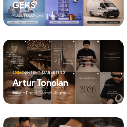
GEKS
POST | DELIVERY IN GEORGIA
2026
CONTENT MARKETING
Artur Tonoian
Private Brand Cosmetologist