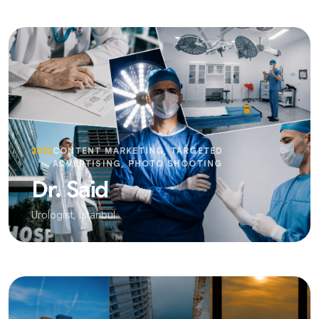
2022
CONTENT MARKETING, TARGETED
ADVERTISING, PHOTO SHOOTING
Dr. Said
Urologist, Istanbul